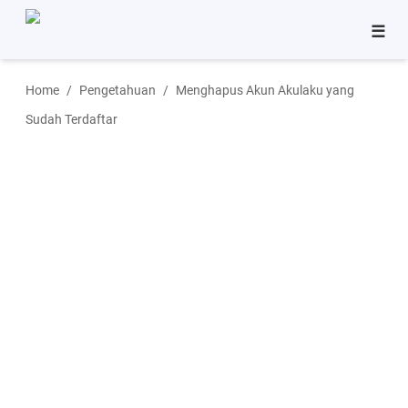
☰
Bisnis
Home
Pengetahuan
Menghapus Akun Akulaku yang
Pinjaman
Sudah Terdaftar
Tutorial
Aplikasi