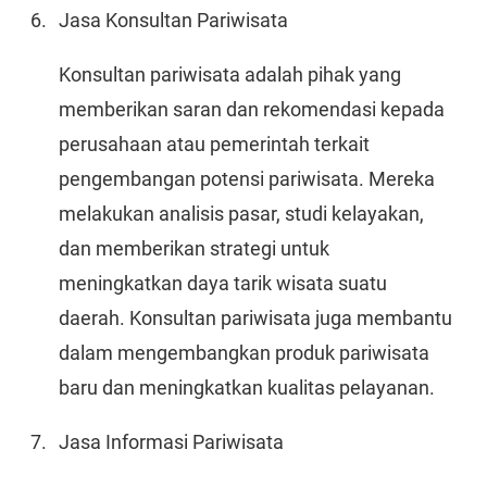
Jasa Konsultan Pariwisata
Konsultan pariwisata adalah pihak yang
memberikan saran dan rekomendasi kepada
perusahaan atau pemerintah terkait
pengembangan potensi pariwisata. Mereka
melakukan analisis pasar, studi kelayakan,
dan memberikan strategi untuk
meningkatkan daya tarik wisata suatu
daerah. Konsultan pariwisata juga membantu
dalam mengembangkan produk pariwisata
baru dan meningkatkan kualitas pelayanan.
Jasa Informasi Pariwisata