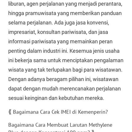
liburan, agen perjalanan yang menjadi perantara,
hingga pramuwisata yang memberikan panduan
selama perjalanan. Ada juga jasa konvensi,
impresariat, konsultan pariwisata, dan jasa
informasi pariwisata yang memainkan peran
penting dalam industri ini. Kesemua jenis usaha
ini bekerja sama untuk menciptakan pengalaman
wisata yang tak terlupakan bagi para wisatawan.
Dengan adanya beragam pilihan ini, wisatawan
dapat dengan mudah merencanakan perjalanan
sesuai keinginan dan kebutuhan mereka.
⟪
Bagaimana Cara Cek IMEI di Kemenperin?
Bagaimana Cara Membuat Larutan Methylene