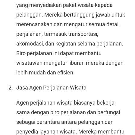
yang menyediakan paket wisata kepada
pelanggan. Mereka bertanggung jawab untuk
merencanakan dan mengatur semua detail
perjalanan, termasuk transportasi,
akomodasi, dan kegiatan selama perjalanan.
Biro perjalanan ini dapat membantu
wisatawan mengatur liburan mereka dengan
lebih mudah dan efisien.
Jasa Agen Perjalanan Wisata
Agen perjalanan wisata biasanya bekerja
sama dengan biro perjalanan dan berfungsi
sebagai perantara antara pelanggan dan
penyedia layanan wisata. Mereka membantu