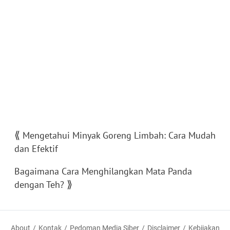
⟪
Mengetahui Minyak Goreng Limbah: Cara Mudah
dan Efektif
Bagaimana Cara Menghilangkan Mata Panda
⟫
dengan Teh?
About
Kontak
Pedoman Media Siber
Disclaimer
Kebijakan