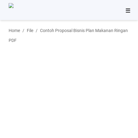
☰
Bisnis
Home
File
Contoh Proposal Bisnis Plan Makanan Ringan
Pinjaman
PDF
Tutorial
Aplikasi