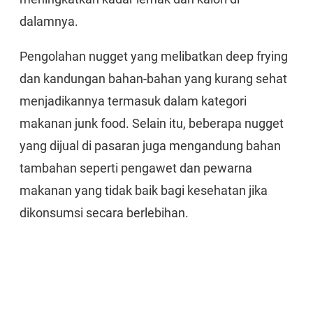
dalamnya.
Pengolahan nugget yang melibatkan deep frying
dan kandungan bahan-bahan yang kurang sehat
menjadikannya termasuk dalam kategori
makanan junk food. Selain itu, beberapa nugget
yang dijual di pasaran juga mengandung bahan
tambahan seperti pengawet dan pewarna
makanan yang tidak baik bagi kesehatan jika
dikonsumsi secara berlebihan.