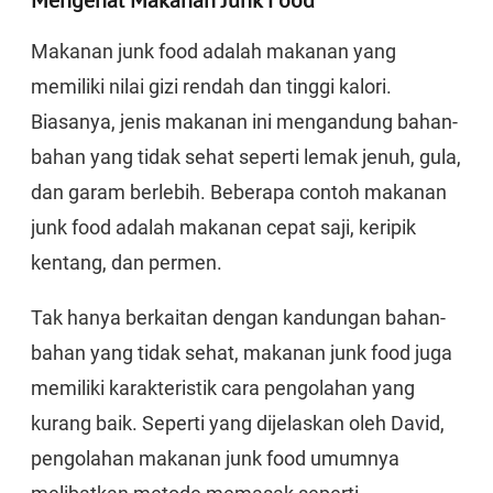
Mengenal Makanan Junk Food
Makanan junk food adalah makanan yang
memiliki nilai gizi rendah dan tinggi kalori.
Biasanya, jenis makanan ini mengandung bahan-
bahan yang tidak sehat seperti lemak jenuh, gula,
dan garam berlebih. Beberapa contoh makanan
junk food adalah makanan cepat saji, keripik
kentang, dan permen.
Tak hanya berkaitan dengan kandungan bahan-
bahan yang tidak sehat, makanan junk food juga
memiliki karakteristik cara pengolahan yang
kurang baik. Seperti yang dijelaskan oleh David,
pengolahan makanan junk food umumnya